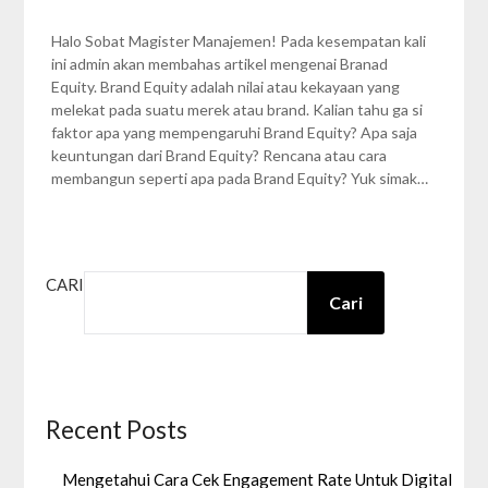
Nabila
Zalfa
Halo Sobat Magister Manajemen! Pada kesempatan kali
ini admin akan membahas artikel mengenai Branad
Equity. Brand Equity adalah nilai atau kekayaan yang
melekat pada suatu merek atau brand. Kalian tahu ga si
faktor apa yang mempengaruhi Brand Equity? Apa saja
keuntungan dari Brand Equity? Rencana atau cara
membangun seperti apa pada Brand Equity? Yuk simak…
CARI
Cari
Recent Posts
Mengetahui Cara Cek Engagement Rate Untuk Digital